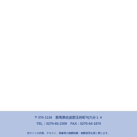
〒370-1134 群馬県佐波郡玉村町与六分１４
TEL：0270-65-2309 FAX：0270-64-1870
当サイトの内容、テキスト、画像等の無断転載・無断使用を固く禁じます。