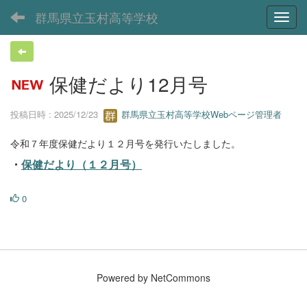
群馬県立玉村高等学校
Toggl
保健だより12月号
投稿日時 : 2025/12/23
群馬県立玉村高等学校Webページ管理者
令和７年度保健だより１２月号を発行いたしました。
・
保健だより（１２月号）
0
Powered by NetCommons