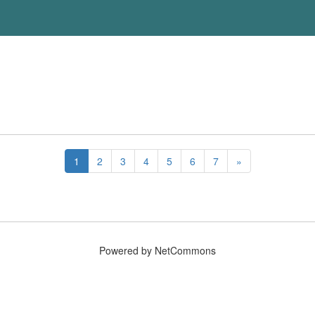
1
2
3
4
5
6
7
»
Powered by NetCommons