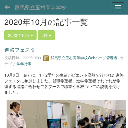
群馬県立玉村高等学校
Toggl
2020年10月の記事一覧
2020年10月
5件
進路フェスタ
投稿日時 : 2020/10/09
群馬県立玉村高等学校Webページ管理者
カ
テゴリ:
学年行事
10月9日（金）に、1・2学年の生徒がビエント高崎で行われた進路
フェスタに参加しました。就職希望者、進学希望者それぞれが希
望する進路に合わせて各ブースで職業や学校ついての説明を受け
ました。