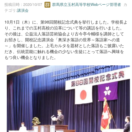
投稿日時 : 2020/10/07
群馬県立玉村高等学校Webページ管理者
カ
テゴリ:
講演会
10月1日（木）に、第98回開校記念式典を挙行しました。学校長よ
り、これまでの玉村高校の沿革について等の講話を行いました。
その後は、公益法人落語芸術協会より古今亭今輔様を講師として
お招きし、開校記念講演会「奥深き落語の世界～落語家への道
～」を開催しました。上毛カルタを題材とした落語もご披露いた
だき、伝統芸能に触れる機会の少ない生徒にとって落語へ興味を
もつ良い機会となりました。