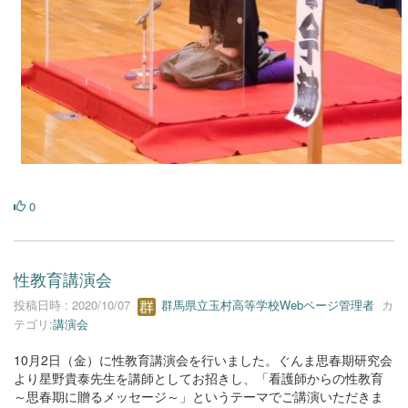
0
性教育講演会
投稿日時 : 2020/10/07
群馬県立玉村高等学校Webページ管理者
カ
テゴリ:
講演会
10月2日（金）に性教育講演会を行いました。ぐんま思春期研究会
より星野貴泰先生を講師としてお招きし、「看護師からの性教育
～思春期に贈るメッセージ～」というテーマでご講演いただきま