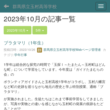
群馬県立玉村高等学校
Toggl
2023年10月の記事一覧
2023年10月
5件
ブラタマリ（1年生）
投稿日時 : 2023/10/26
群馬県立玉村高等学校Webページ管理者
カ
テゴリ:
学年行事
1学年は総合的な探究の時間で「玉探Ⅰ～たまたん～玉村町はどん
な町」について学習をしています。今年度は「ガイドたまむらの
会」の
ボランティアガイドさんと玉村高校1学年がコラボし、玉村八幡宮
など町の史跡を巡りながら地元の歴史と学ぶ特別授業、通称「ブ
ラタマリ」
が実施されました。生徒たちはこれまで事前学習をしてきました
が、写真や実物との違いを感じながら玉村町の発展の痕跡をたど
ることがで