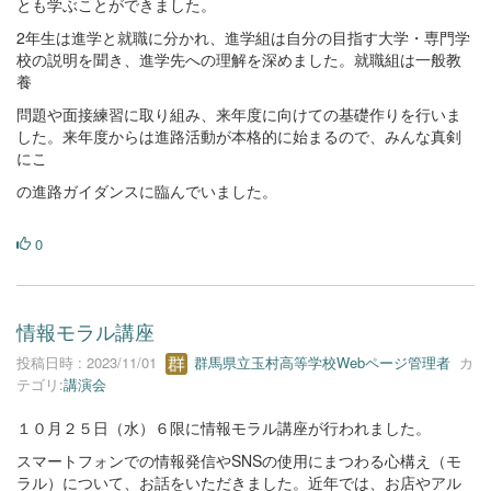
とも学ぶことができました。
2年生は進学と就職に分かれ、進学組は自分の目指す大学・専門学
校の説明を聞き、進学先への理解を深めました。就職組は一般教
養
問題や面接練習に取り組み、来年度に向けての基礎作りを行いま
した。来年度からは進路活動が本格的に始まるので、みんな真剣
にこ
の進路ガイダンスに臨んでいました。
0
情報モラル講座
投稿日時 : 2023/11/01
群馬県立玉村高等学校Webページ管理者
カ
テゴリ:
講演会
１０月２５日（水）６限に情報モラル講座が行われました。
スマートフォンでの情報発信やSNSの使用にまつわる心構え（モ
ラル）について、お話をいただきました。近年では、お店やアル