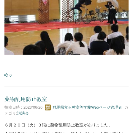
0
薬物乱用防止教室
投稿日時 : 2023/06/20
群馬県立玉村高等学校Webページ管理者
カ
テゴリ:
講演会
６月２０日（火）３限に薬物乱用防止教室がありました。