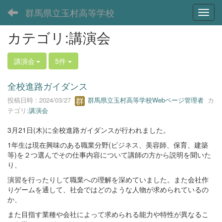
群馬県立玉村高等学校
Toggl
カテゴリ:講演会
講演会
5件
全校進路ガイダンス
投稿日時 : 2024/03/27
群馬県立玉村高等学校Webページ管理者
カ
テゴリ:
講演会
3月21日(木)に全校進路ガイダンスが行われました。
1年生は現在興味のある職業分野(ビジネス、美容師、保育、建築
等)を２つ選んでその仕事内容について講師の方から説明を聞いた
り、
演習を行ったりして職業への理解を深めていました。また会社作
りゲームを通して、社会ではどのような人物が求められているの
か、
また目指す業種や会社によって求められる能力や特性が異なるこ