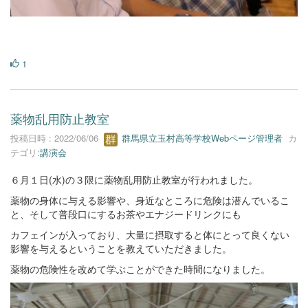
1
薬物乱用防止教室
投稿日時 : 2022/06/06
群馬県立玉村高等学校Webページ管理者
カ
テゴリ:
講演会
６月１日(水)の３限に薬物乱用防止教室が行われました。
薬物の身体に与える影響や、身近なところに危険は潜んでいるこ
と、そして普段口にするお茶やエナジードリンクにも
カフェインが入っており、大量に摂取すると体にとって良くない
影響を与えるということを教えていただきました。
薬物の危険性を改めて学ぶことができた時間になりました。