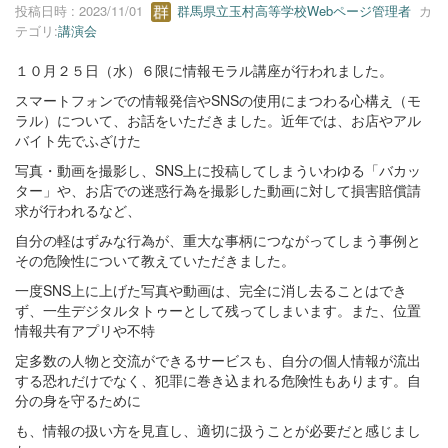
投稿日時 : 2023/11/01
群馬県立玉村高等学校Webページ管理者
カ
テゴリ:
講演会
１０月２５日（水）６限に情報モラル講座が行われました。
スマートフォンでの情報発信やSNSの使用にまつわる心構え（モ
ラル）について、お話をいただきました。近年では、お店やアル
バイト先でふざけた
写真・動画を撮影し、SNS上に投稿してしまういわゆる「バカッ
ター」や、お店での迷惑行為を撮影した動画に対して損害賠償請
求が行われるなど、
自分の軽はずみな行為が、重大な事柄につながってしまう事例と
その危険性について教えていただきました。
一度SNS上に上げた写真や動画は、完全に消し去ることはでき
ず、一生デジタルタトゥーとして残ってしまいます。また、位置
情報共有アプリや不特
定多数の人物と交流ができるサービスも、自分の個人情報が流出
する恐れだけでなく、犯罪に巻き込まれる危険性もあります。自
分の身を守るために
も、情報の扱い方を見直し、適切に扱うことが必要だと感じまし