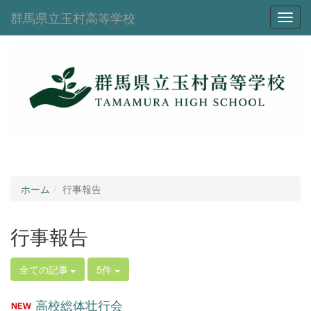
群馬県立玉村高等学校
Toggl
ホーム
行事報告
行事報告
全ての記事
5件
高校総体壮行会