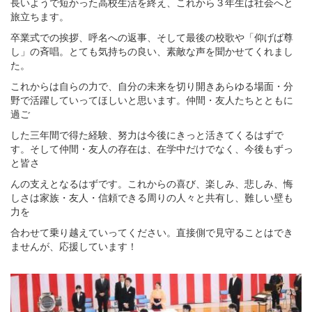
長いようで短かった高校生活を終え、これから３年生は社会へと
旅立ちます。
卒業式での挨拶、呼名への返事、そして最後の校歌や「仰げば尊
し」の斉唱。とても気持ちの良い、素敵な声を聞かせてくれまし
た。
これからは自らの力で、自分の未来を切り開きあらゆる場面・分
野で活躍していってほしいと思います。仲間・友人たちとともに
過ご
した三年間で得た経験、努力は今後にきっと活きてくるはずで
す。そして仲間・友人の存在は、在学中だけでなく、今後もずっ
と皆さ
んの支えとなるはずです。これからの喜び、楽しみ、悲しみ、悔
しさは家族・友人・信頼できる周りの人々と共有し、難しい壁も
力を
合わせて乗り越えていってください。直接側で見守ることはでき
ませんが、応援しています！