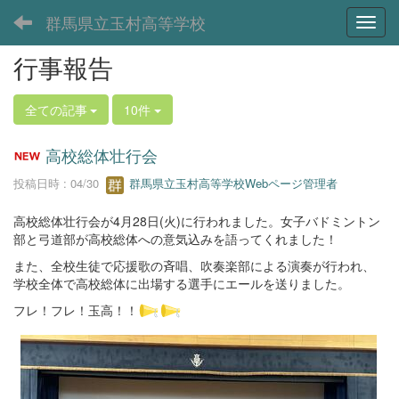
群馬県立玉村高等学校
Toggl
行事報告
全ての記事
10件
高校総体壮行会
投稿日時 : 04/30
群馬県立玉村高等学校Webページ管理者
高校総体壮行会が4月28日(火)に行われました。女子バドミントン
部と弓道部が高校総体への意気込みを語ってくれました！
また、全校生徒で応援歌の斉唱、吹奏楽部による演奏が行われ、
学校全体で高校総体に出場する選手にエールを送りました。
フレ！フレ！玉高！！